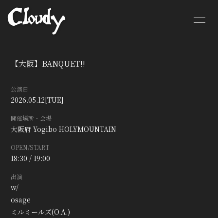
HOME
NEWS
【大阪】BANQUET!!
SCHEDULE
BIOGRAPHY
公演日
MOVIE
DISCOGRAPHY
2026.05.12
[TUE]
開催場所・会場
CONTACT
GOODS
大阪府
Yogibo HOLYMOUNTAIN
OPEN/START
18:30 / 19:00
出演
w/
osage
ミルミールズ(O.A.)