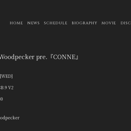
HOME
NEWS
SCHEDULE
BIOGRAPHY
MOVIE
DIS
oodpecker pre.『CONNE』
[WED]
B.9 V2
30
odpecker