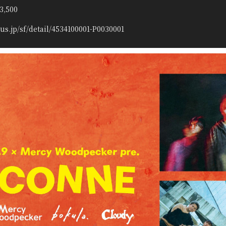
,500
lus.jp/sf/detail/4534100001-P0030001