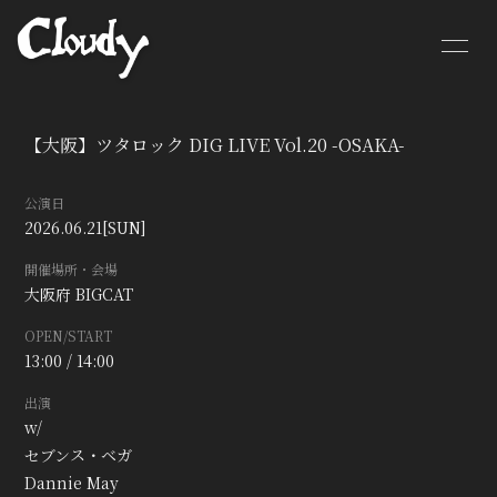
HOME
NEWS
【大阪】ツタロック DIG LIVE Vol.20 -OSAKA-
SCHEDULE
BIOGRAPHY
公演日
MOVIE
DISCOGRAPHY
2026.06.21
[SUN]
開催場所・会場
CONTACT
GOODS
大阪府
BIGCAT
OPEN/START
13:00 / 14:00
出演
w/
セブンス・ベガ
Dannie May