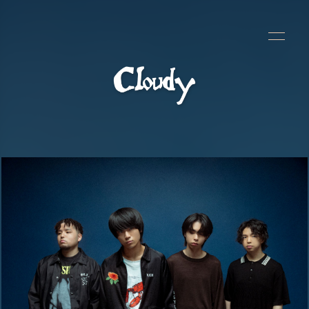
HOME
NEWS
SCHEDULE
BIOGRAPHY
MOVIE
DISCOGRAPHY
CONTACT
GOODS