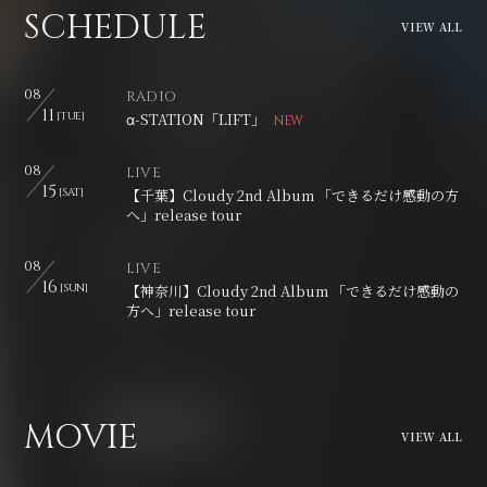
SCHEDULE
VIEW ALL
08
RADIO
11
[TUE]
α-STATION「LIFT」
08
LIVE
15
[SAT]
【千葉】Cloudy 2nd Album 「できるだけ感動の方
へ」release tour
08
LIVE
16
[SUN]
【神奈川】Cloudy 2nd Album 「できるだけ感動の
方へ」release tour
MOVIE
VIEW ALL