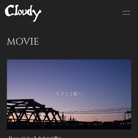
HOME
NEWS
MOVIE
SCHEDULE
BIOGRAPHY
MOVIE
DISCOGRAPHY
CONTACT
GOODS